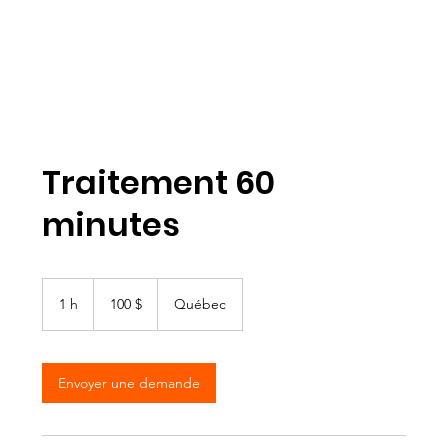
Traitement 60
minutes
100 dollars
canadiens
1 h
1
100 $
Québec
Envoyer une demande